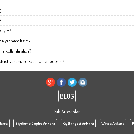
?
?
alıyım?
 ne yapmam lazım?
ı kullanılmalıdır?
ak istiyorum, ne kadar ücret öderim?
BLOG
Sık Arananlar
kara
Giydirme Cephe Ankara
Kış Bahçesi Ankara
Winsa Ankara
P