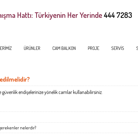
ışma Hattı: Türkiyenin Her Yerinde
444 7283
ERİMİZ
ÜRÜNLER
CAM BALKON
PROJE
SERVİS
edilmelidir?
venlik endişelerinize yönelik camlar kullanabilirsiniz.
?
gerekenler nelerdir?